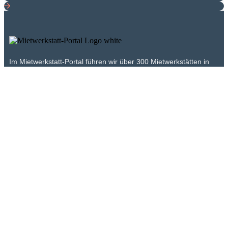
E-Auto richtig laden: Was Fahrer wissen müssen
21. Juli 2026
Wer sein Elektroauto falsch lädt, riskiert Akkuverschleiß und
unnötige Kosten. Dieser Artikel erklärt, worauf es beim Laden
wirklich ankommt.
Im Mietwerkstatt-Portal führen wir über 300 Mietwerkstätten in
Deutschland, Österreich und der Schweiz. Wenn du auf der
Suche nach einer Location zum Selberschrauben bist, wirst du
hier sicherlich fündig.
Neue Einträge