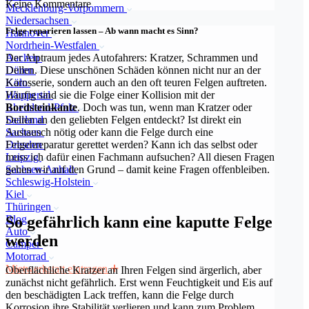
Keine Kommentare
Mecklenburg-Vorpommern
Niedersachsen
Felge reparieren lassen – Ab wann macht es Sinn?
Hannover
Nordrhein-Westfalen
Aachen
Der Alptraum jedes Autofahrers: Kratzer, Schrammen und
Düren
Dellen. Diese unschönen Schäden können nicht nur an der
Köln
Karosserie, sondern auch an den oft teuren Felgen auftreten.
Wuppertal
Häufig sind sie die Folge einer Kollision mit der
Rheinland-Pfalz
Bordsteinkante
. Doch was tun, wenn man Kratzer oder
Saarland
Dellen an den geliebten Felgen entdeckt? Ist direkt ein
Sachsen
Austausch nötig oder kann die Felge durch eine
Dresden
Felgenreparatur gerettet werden? Kann ich das selbst oder
Leipzig
muss ich dafür einen Fachmann aufsuchen? All diesen Fragen
Sachsen-Anhalt
gehen wir auf den Grund – damit keine Fragen offenbleiben.
Schleswig-Holstein
Kiel
Thüringen
Blog
So gefährlich kann eine kaputte Felge
Auto
werden
Camper
Motorrad
Mietwerkstatt eintragen
Oberflächliche Kratzer an Ihren Felgen sind ärgerlich, aber
zunächst nicht gefährlich. Erst wenn Feuchtigkeit und Eis auf
den beschädigten Lack treffen, kann die Felge durch
Korrosion ihre Stabilität verlieren und kann zum Problem