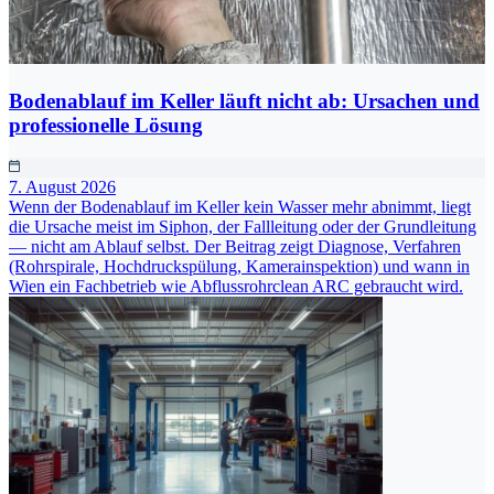
Bodenablauf im Keller läuft nicht ab: Ursachen und
professionelle Lösung
7. August 2026
Wenn der Bodenablauf im Keller kein Wasser mehr abnimmt, liegt
die Ursache meist im Siphon, der Fallleitung oder der Grundleitung
— nicht am Ablauf selbst. Der Beitrag zeigt Diagnose, Verfahren
(Rohrspirale, Hochdruckspülung, Kamerainspektion) und wann in
Wien ein Fachbetrieb wie Abflussrohrclean ARC gebraucht wird.