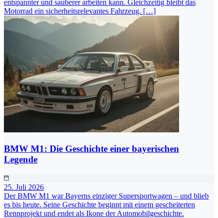
entspannter und sauberer arbeiten kann. Gleichzeitig bleibt das
Motorrad ein sicherheitsrelevantes Fahrzeug. […]
BMW M1: Die Geschichte einer bayerischen
Legende
25. Juli 2026
Der BMW M1 war Bayerns einziger Supersportwagen – und blieb
es bis heute. Seine Geschichte beginnt mit einem gescheiterten
Rennprojekt und endet als Ikone der Automobilgeschichte.