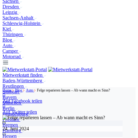
Sachsen
Dresden
Leipzig
Sachsen-Anhalt
Schleswig-Holstein
Kiel
Thüringen
Blog
Auto
Camper
Motorrad
Mietwerkstatt finden
Baden-Württemberg
Reutlingen
Home
Blog
Auto
Felge reparieren lassen – Ab wann macht es Sinn?
Stuttgart
Bayern
Auf Facebook teilen
München
Berlin
Auf Twitter teilen
Brandenburg
Potsdam
Bremen
24. Juni 2024
Hamburg
Hessen