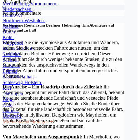
20. April 2024
Mecklenburg-Vorpommern
Niedersachsen
Keine Kommentare
Hannover
Nordrhein-Westfalen
Verborgene Routen zum Berliner Höhenweg: Ein Abenteuer auf
Aachen
Rädern und zu Fuß
Düren
Köln
Entdecken Sie die Symbiose aus Autofahren und Wandern,
Wuppertal
indem Sie die versteckten Fahrtrouten nutzen, um den
Rheinland-Pfalz
spektakulären Berliner Höhenweg zu erreichen. Dieser
Saarland
Artikel führt Sie durch weniger bekannte Straßen, die zu den
Sachsen
Startpunkten des anspruchsvollen Wanderwegs in den
Dresden
Zillertaler Alpen führen und verspricht ein unvergessliches
Leipzig
Abenteuer.
Sachsen-Anhalt
Schleswig-Holstein
Die Anreise – Ein Roadtrip durch das Zillertal:
Ihr
Kiel
Abenteuer beginnt mit einer Fahrt durch das Zillertal, bekannt
Thüringen
für seine atemberaubende Landschaft und versteckte Pfade
Blog
abseits der Hauptverkehrswege. Wählen Sie die Route über
Auto
das Tuxertal für eine landschaftlich besonders reizvolle Fahrt.
Camper
Halten Sie in idyllischen Bergdörfern wie Mayrhofen, um
Motorrad
lokale Köstlichkeiten zu genießen und sich auf die
Mietwerkstatt eintragen
bevorstehende Wanderung einzustimmen.
Von Mayrhofen zum Ausgangspunkt:
In Mayrhofen, wo