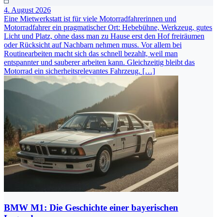
4. August 2026
Eine Mietwerkstatt ist für viele Motorradfahrerinnen und
Motorradfahrer ein pragmatischer Ort: Hebebühne, Werkzeug, gutes
Licht und Platz, ohne dass man zu Hause erst den Hof freiräumen
oder Rücksicht auf Nachbarn nehmen muss. Vor allem bei
Routinearbeiten macht sich das schnell bezahlt, weil man
entspannter und sauberer arbeiten kann. Gleichzeitig bleibt das
Motorrad ein sicherheitsrelevantes Fahrzeug. […]
BMW M1: Die Geschichte einer bayerischen