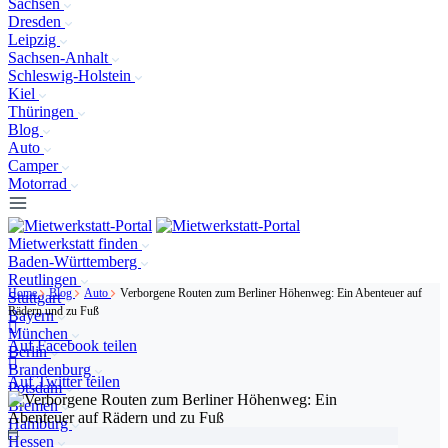
Sachsen
Dresden
Leipzig
Sachsen-Anhalt
Schleswig-Holstein
Kiel
Thüringen
Blog
Auto
Camper
Motorrad
Mietwerkstatt finden
Baden-Württemberg
Reutlingen
Home
Blog
Auto
Verborgene Routen zum Berliner Höhenweg: Ein Abenteuer auf
Stuttgart
Rädern und zu Fuß
Bayern
München
Auf Facebook teilen
Berlin
Brandenburg
Auf Twitter teilen
Potsdam
Bremen
Hamburg
Hessen