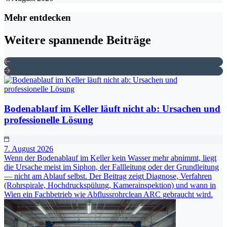
Mehr entdecken
Weitere spannende Beiträge
Bodenablauf im Keller läuft nicht ab: Ursachen und
professionelle Lösung
7. August 2026
Wenn der Bodenablauf im Keller kein Wasser mehr abnimmt, liegt
die Ursache meist im Siphon, der Fallleitung oder der Grundleitung
— nicht am Ablauf selbst. Der Beitrag zeigt Diagnose, Verfahren
(Rohrspirale, Hochdruckspülung, Kamerainspektion) und wann in
Wien ein Fachbetrieb wie Abflussrohrclean ARC gebraucht wird.