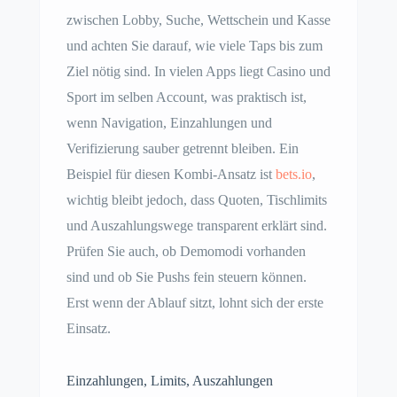
zwischen Lobby, Suche, Wettschein und Kasse
und achten Sie darauf, wie viele Taps bis zum
Ziel nötig sind. In vielen Apps liegt Casino und
Sport im selben Account, was praktisch ist,
wenn Navigation, Einzahlungen und
Verifizierung sauber getrennt bleiben. Ein
Beispiel für diesen Kombi-Ansatz ist
bets.io
,
wichtig bleibt jedoch, dass Quoten, Tischlimits
und Auszahlungswege transparent erklärt sind.
Prüfen Sie auch, ob Demomodi vorhanden
sind und ob Sie Pushs fein steuern können.
Erst wenn der Ablauf sitzt, lohnt sich der erste
Einsatz.
Einzahlungen, Limits, Auszahlungen