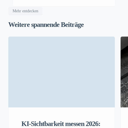
Mehr entdecken
Weitere spannende Beiträge
KI-Sichtbarkeit messen 2026: