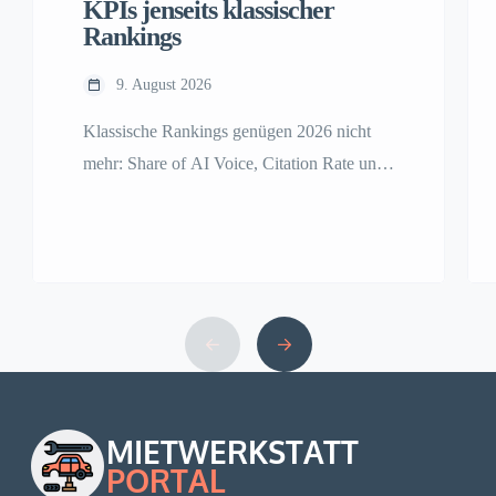
KPIs jenseits klassischer
Rankings
9. August 2026
Klassische Rankings genügen 2026 nicht
mehr: Share of AI Voice, Citation Rate und
AI-Referral-Traffic werden zu den zentralen
KPIs für Sichtbarkeit in ChatGPT, Google
AI Overviews, Perplexity und Gemini.