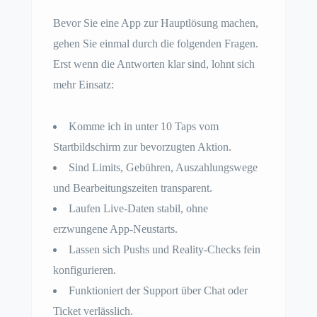
Bevor Sie eine App zur Hauptlösung machen,
gehen Sie einmal durch die folgenden Fragen.
Erst wenn die Antworten klar sind, lohnt sich
mehr Einsatz:
Komme ich in unter 10 Taps vom
Startbildschirm zur bevorzugten Aktion.
Sind Limits, Gebühren, Auszahlungswege
und Bearbeitungszeiten transparent.
Laufen Live-Daten stabil, ohne
erzwungene App-Neustarts.
Lassen sich Pushs und Reality-Checks fein
konfigurieren.
Funktioniert der Support über Chat oder
Ticket verlässlich.