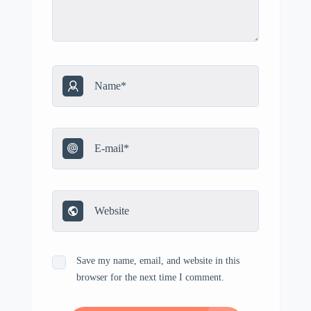
Save my name, email, and website in this
browser for the next time I comment.