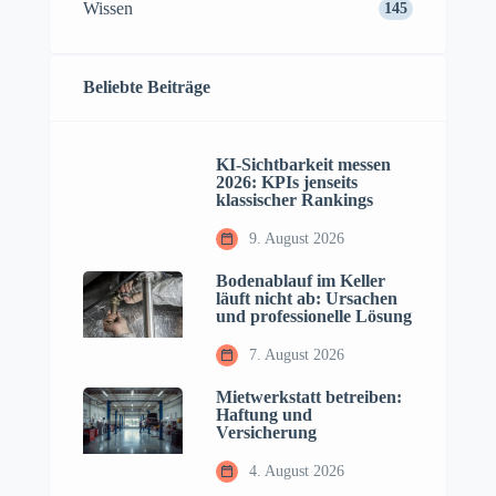
Wissen
145
Beliebte Beiträge
KI-Sichtbarkeit messen
2026: KPIs jenseits
klassischer Rankings
9. August 2026
Bodenablauf im Keller
läuft nicht ab: Ursachen
und professionelle Lösung
7. August 2026
Mietwerkstatt betreiben:
Haftung und
Versicherung
4. August 2026