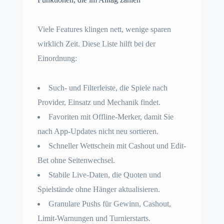
Viele Features klingen nett, wenige sparen
wirklich Zeit. Diese Liste hilft bei der
Einordnung:
Such- und Filterleiste, die Spiele nach
Provider, Einsatz und Mechanik findet.
Favoriten mit Offline-Merker, damit Sie
nach App-Updates nicht neu sortieren.
Schneller Wettschein mit Cashout und Edit-
Bet ohne Seitenwechsel.
Stabile Live-Daten, die Quoten und
Spielstände ohne Hänger aktualisieren.
Granulare Pushs für Gewinn, Cashout,
Limit-Warnungen und Turnierstarts.