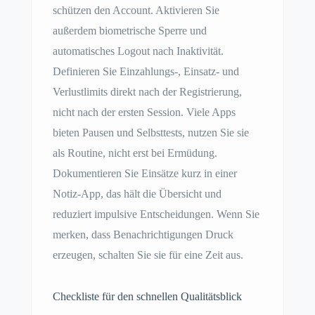
schützen den Account. Aktivieren Sie
außerdem biometrische Sperre und
automatisches Logout nach Inaktivität.
Definieren Sie Einzahlungs-, Einsatz- und
Verlustlimits direkt nach der Registrierung,
nicht nach der ersten Session. Viele Apps
bieten Pausen und Selbsttests, nutzen Sie sie
als Routine, nicht erst bei Ermüdung.
Dokumentieren Sie Einsätze kurz in einer
Notiz-App, das hält die Übersicht und
reduziert impulsive Entscheidungen. Wenn Sie
merken, dass Benachrichtigungen Druck
erzeugen, schalten Sie sie für eine Zeit aus.
Checkliste für den schnellen Qualitätsblick