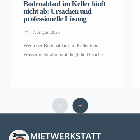
Bodenablauf im Keller läuft
nicht ab: Ursachen und
professionelle Lösung
7. August 2026
Wenn der Bodenablauf im Keller kein
Wasser mehr abnimmt, liegt die Ursache
meist im Siphon, der Fallleitung oder der
Grundleitung — nicht am Ablauf selbst. Der
Beitrag zeigt Diagnose, Verfahren
(Rohrspirale, Hochdruckspülung,
Kamerainspektion) und wann in Wien ein
Fachbetrieb wie Abflussrohrclean ARC
gebraucht wird.