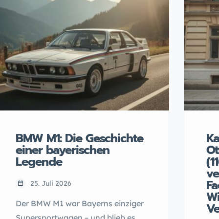
BMW M1: Die Geschichte
Ka
einer bayerischen
Ot
Legende
(1
ve
Fa
25. Juli 2026
Wi
Der BMW M1 war Bayerns einziger
Ve
Supersportwagen – und blieb es