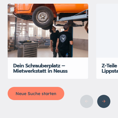
Dein Schrauberplatz –
Z-Teil
Mietwerkstatt in Neuss
Lippst
Neue Suche starten