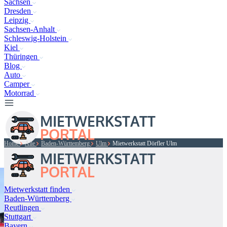
Sachsen
Dresden
Leipzig
Sachsen-Anhalt
Schleswig-Holstein
Kiel
Thüringen
Blog
Auto
Camper
Motorrad
Home
Alle
Baden-Württemberg
Ulm
Mietwerkstatt Dörfler Ulm
Mietwerkstatt finden
Baden-Württemberg
Reutlingen
Stuttgart
Bayern