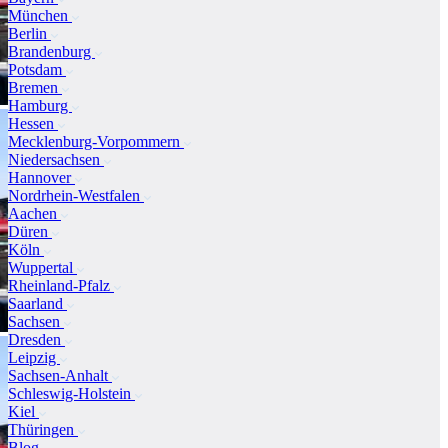
München
Berlin
Brandenburg
Potsdam
Bremen
Hamburg
Hessen
Mecklenburg-Vorpommern
Niedersachsen
Hannover
Nordrhein-Westfalen
Aachen
Düren
Köln
Wuppertal
Rheinland-Pfalz
Saarland
Sachsen
Dresden
Leipzig
Sachsen-Anhalt
Schleswig-Holstein
Kiel
Thüringen
Blog