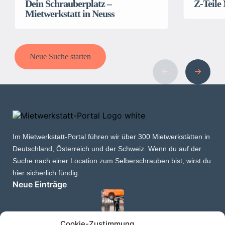
Dein Schrauberplatz –
Z-Teile
Mietwerkstatt in Neuss
Neue Suche starten
Im Mietwerkstatt-Portal führen wir über 300 Mietwerkstätten in
Deutschland, Österreich und der Schweiz. Wenn du auf der
Suche nach einer Location zum Selberschrauben bist, wirst du
hier sicherlich fündig.
Neue Einträge
Dein Schrauberplatz – Mietwerkstatt in Neuss
Cookie-Zustimmung