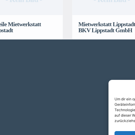
ile Mietwerkstatt
Mietwerkstatt Lippstadt
pstadt
BKV Lippstadt GmbH
Um dir ein 
Geräteinfor
Technologie
auf dieser W
zurückziehs