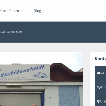
kstatt finden
Blog
rkstatt Potsdam SHW
Konta
inf
033
An d