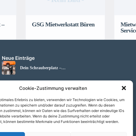
 –
GSG Mietwerkstatt Büren
Mietwe
Servic
Neue Einträge
Dein Schrauberplatz –
Mietwerkstatt in Neuss
Z-Teile Mietwerkstatt Lippstadt
Cookie-Zustimmung verwalten
optimales Erlebnis zu bieten, verwenden wir Technologien wie Cookies, um
Mietwerkstatt Lippstadt – BKV
mationen zu speichern und/oder darauf zuzugreifen. Wenn du diesen
Lippstadt GmbH
n zustimmst, können wir Daten wie das Surfverhalten oder eindeutige IDs
ebsite verarbeiten. Wenn du deine Zustimmung nicht erteilst oder
t, können bestimmte Merkmale und Funktionen beeinträchtigt werden.
GSG Mietwerkstatt Büren