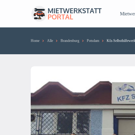
Mietwer
Home
Alle
Brandenburg
Potsdam
Kfz-Selbsthilfewe