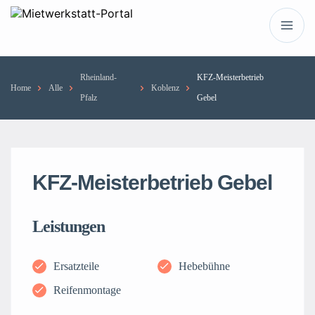
Rheinland-
KFZ-Meisterbetrieb
Home
Alle
Koblenz
Pfalz
Gebel
KFZ-Meisterbetrieb Gebel
Leistungen
Ersatzteile
Hebebühne
Reifenmontage