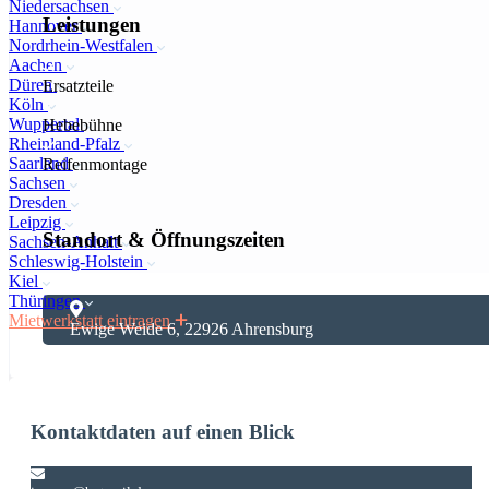
Niedersachsen
Leistungen
Hannover
Nordrhein-Westfalen
Aachen
Düren
Ersatzteile
Köln
Wuppertal
Hebebühne
Rheinland-Pfalz
Saarland
Reifenmontage
Sachsen
Dresden
Leipzig
Standort & Öffnungszeiten
Sachsen-Anhalt
Schleswig-Holstein
Kiel
Thüringen
Mietwerkstatt eintragen
Ewige Weide 6, 22926 Ahrensburg
Kontaktdaten auf einen Blick