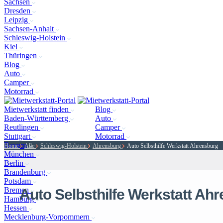
Sachsen
Dresden
Leipzig
Sachsen-Anhalt
Schleswig-Holstein
Kiel
Thüringen
Blog
Auto
Camper
Motorrad
Mietwerkstatt finden
Blog
Baden-Württemberg
Auto
Reutlingen
Camper
Stuttgart
Motorrad
Bayern
Home
Alle
Schleswig-Holstein
Ahrensburg
Auto Selbsthilfe Werkstatt Ahrensburg
München
Berlin
Brandenburg
Potsdam
Bremen
Auto Selbsthilfe Werkstatt Ah
Hamburg
Hessen
Mecklenburg-Vorpommern