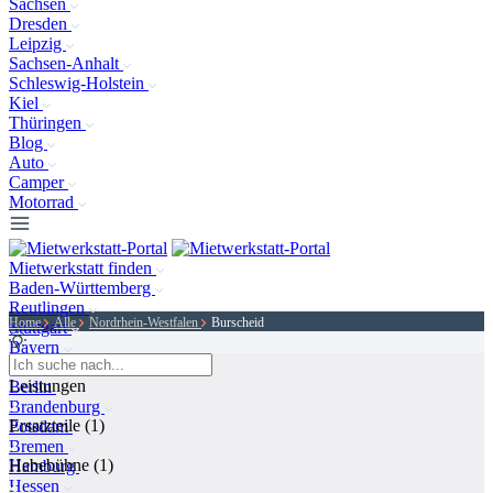
Sachsen
Dresden
Leipzig
Sachsen-Anhalt
Schleswig-Holstein
Kiel
Thüringen
Blog
Auto
Camper
Motorrad
Mietwerkstatt finden
Baden-Württemberg
Reutlingen
Home
Alle
Nordrhein-Westfalen
Burscheid
Stuttgart
Bayern
München
Leistungen
Berlin
Brandenburg
Ersatzteile
(1)
Potsdam
Bremen
Hebebühne
(1)
Hamburg
Hessen