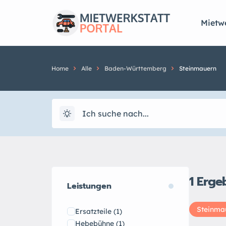
Mietwe
Home
Alle
Baden-Württemberg
Steinmauern
1
Erge
Leistungen
Steinma
Ersatzteile
(1)
Hebebühne
(1)