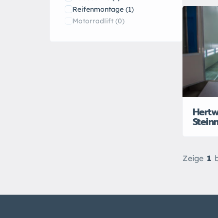
Reifenmontage
(1)
Motorradlift
(0)
Hertw
Stein
Zeige
1
b