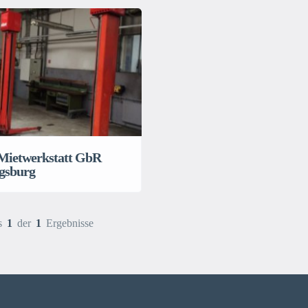
Mietwerkstatt GbR
gsburg
s
1
der
1
Ergebnisse