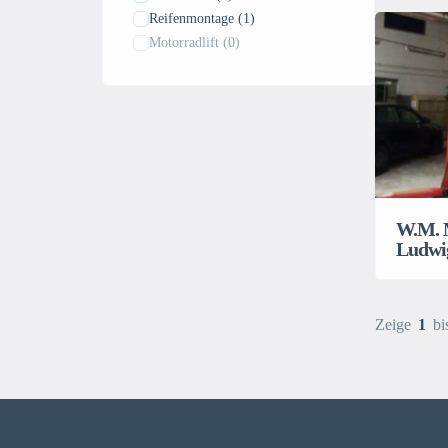
Reifenmontage
(1)
Motorradlift
(0)
W.M. 
Ludwi
Zeige
1
bi